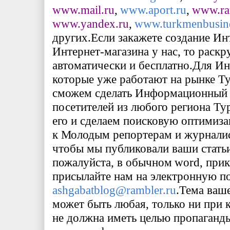
www
.
mail
.
ru
,
www
.
aport
.
ru
,
www
.
r
www
.
yandex
.
ru
,
www
.
turkmenbusin
других.
Если закажете создание Ин
Интернет-магазина у нас, то раск
автоматически и бесплатно.
Для Ин
которые уже работают на рынке Т
сможем сделать Информационный с
посетителей из любого региона Ту
его и сделаем поисковую оптимиз
к Молодым репортерам и журналис
чтобы мы публиковали ваши статьи 
пожалуйста, в обычном
word
, при
присылайте нам на электронную п
ashgabatblog
@
rambler
.
ru
.
Тема ваше
может быть любая, только ни при 
не должна иметь целью пропаганды