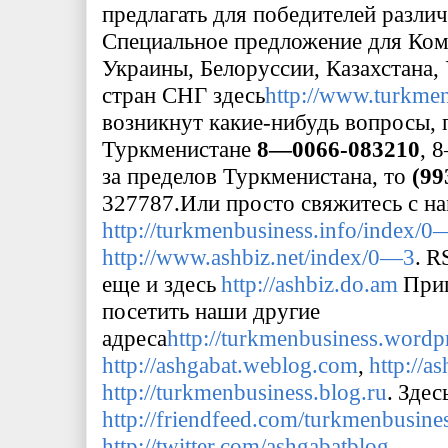
предлагать для победителей разли
Специальное предложение для Ком
Украины, Белоруссии, Казахстана,
стран СНГ здесь
http
://
www
.
turkmen
возникнут какие-нибудь вопросы, 
Туркменистане
8—0066-083210
, 
за пределов Туркменистана, то
(99
327787.
Или просто свяжитесь с н
http
://
turkmenbusiness
.
info
/
index
/0
http
://
www
.
ashbiz
.
net
/
index
/0—3
.
R
еще и здесь
http
://
ashbiz
.
do
.
am
Приг
посетить наши другие
адреса
http
://
turkmenbusiness
.
wordp
http
://
ashgabat
.
weblog
.
com
,
http
://
as
http
://
turkmenbusiness
.
blog
.
ru
.
Здес
http
://
friendfeed
.
com
/
turkmenbusine
http
://
twitter
.
com
/
ashgabatblog
.