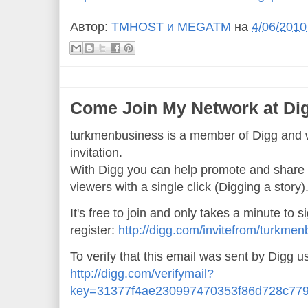
Автор:
TMHOST и MEGATM
на
4/06/2010
Come Join My Network at Di
turkmenbusiness is a member of Digg and w
invitation.
With Digg you can help promote and share n
viewers with a single click (Digging a story)
It's free to join and only takes a minute to s
register:
http://digg.com/invitefrom/turkm
To verify that this email was sent by Digg u
http://digg.com/verifymail?
key=31377f4ae230997470353f86d728c77