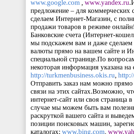
www
.
google
.
com
,
www
.
yandex
.
ru
.
предложение – для коммерческих 
сделаем Интернет-Магазин, с пол
продажи товаров в режиме онлайн
Банковские счета (Интернет-кошел
мы подскажем вам и даже сделаем
валюты прямо на вашем сайте и Ин
специальной странице.
По вопросам
некоторая информация указана на 
http
://
turkmenbusiness
.
okis
.
ru
,
http
:/
Отправить заказ нам можно прямо
связи на этих сайтах.
Возможно, чт
интернет-сайт или своя страница в
случае мы можем быть вам полезн
раскруткой вашего сайта и выведем
позиции поисковых машин, зареги
каталогах:
www
.
bing
.
com
,
www
.
ya