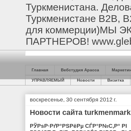
Туркменистана. Делов
Туркменистане B2B, B
для коммерции)МЫ 
ПАРТНЕРОВ! www.gle
Главная
Вебстудия Арасса
Маркетин
УПРАВЛЯЕМЫЙ
Новости
Визитка
воскресенье, 30 сентября 2012 г.
Новости сайта turkmenmarke
РЎРѕР·РґР°РЅРёРµ СЃР°Р№С‚Р° РІ