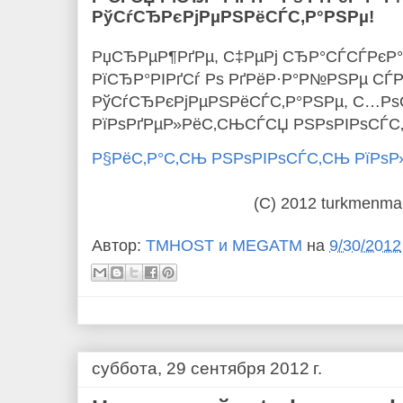
РўСѓСЂРєРјРµРЅРёСЃС‚Р°РЅРµ!
РџСЂРµР¶РґРµ, С‡РµРј СЂР°СЃСЃРєР°
РїСЂР°РІРґСѓ Рѕ РґРёР·Р°Р№РЅРµ СЃР
РўСѓСЂРєРјРµРЅРёСЃС‚Р°РЅРµ, С…Рѕ
РїРѕРґРµР»РёС‚СЊСЃСЏ РЅРѕРІРѕСЃС‚
Р§РёС‚Р°С‚СЊ РЅРѕРІРѕСЃС‚СЊ РїРѕ
(C) 2012 turkmenma
Автор:
TMHOST и MEGATM
на
9/30/2012
суббота, 29 сентября 2012 г.