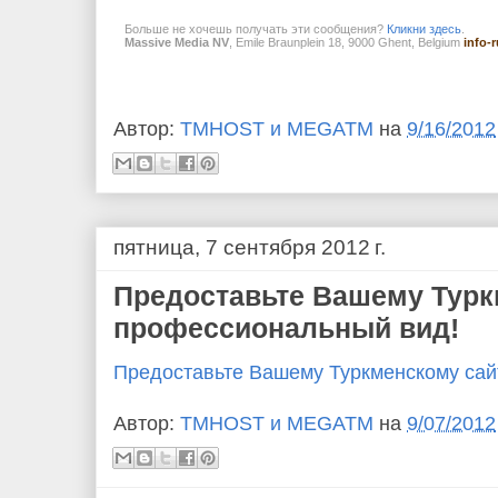
Больше не хочешь получать эти сообщения?
Кликни здесь
.
Massive Media NV
, Emile Braunplein 18, 9000 Ghent, Belgium
info
Автор:
TMHOST и MEGATM
на
9/16/2012
пятница, 7 сентября 2012 г.
Предоставьте Вашему Турк
профессиональный вид!
Предоставьте Вашему Туркменскому сай
Автор:
TMHOST и MEGATM
на
9/07/2012