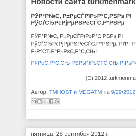
Новости сайта turkmenmarke
РЎР°Р№С‚ Р±РµСЃРїР»Р°С‚РЅРѕ РІ
РўСѓСЂРєРјРµРЅРёСЃС‚Р°РЅРµ
РЎР°Р№С‚ Р±РµСЃРїР»Р°С‚РЅРѕ РІ
РўСѓСЂРєРјРµРЅРёСЃС‚Р°РЅРµ, РґР° 
Р·Р°СЂР°Р±РѕС‚Р°С‚СЊ!
Р§РёС‚Р°С‚СЊ РЅРѕРІРѕСЃС‚СЊ РїРѕ
(C) 2012 turkmenma
Автор:
TMHOST и MEGATM
на
9/29/2012
пятница, 28 сентября 2012 г.