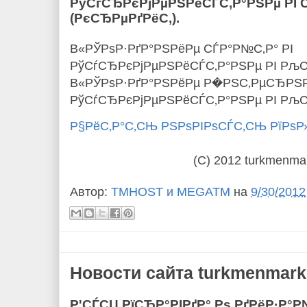
РўСѓСЂРєРјРµРЅРёСЃС‚Р°РЅРµ РІ
(РєСЂРµРґРёС‚).
В«РЎРѕР·РґР°РЅРёРµ СЃР°Р№С‚Р° РІ
РўСѓСЂРєРјРµРЅРёСЃС‚Р°РЅРµ РІ Рљ
В«РЎРѕР·РґР°РЅРёРµ Р�РЅС‚РµСЂРЅРµС
РўСѓСЂРєРјРµРЅРёСЃС‚Р°РЅРµ РІ Рљ
Р§РёС‚Р°С‚СЊ РЅРѕРІРѕСЃС‚СЊ РїРѕ
(C) 2012 turkmenma
Автор:
TMHOST и MEGATM
на
9/30/2012
Новости сайта turkmenmarke
Р'СЃСЏ РїСЂР°РІРґР° Рѕ РґРёР·Р°