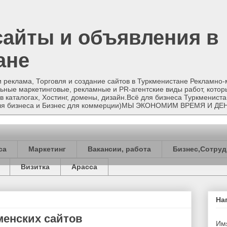
сайты и объявления в
ане
и реклама, Торговля и создание сайтов в Туркменистане Рекламно
ные маркетинговые, рекламные и PR-агентские виды работ, котор
в каталогах, Хостинг, домены, дизайн.Всё для бизнеса Туркменист
 для бизнеса и Бизнес для коммерции)МЫ ЭКОНОМИМ ВРЕМЯ И ДЕ
са
Маркетинг
Вакансии, работа
Бизнес,Сотруд
Визитка
Арасса
На
менских сайтов
Им