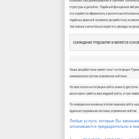
языками программирования и прочими технически
структуры и дизайна. Подобный функционал веб разр
эти наработки оформились в различные автономны
подобных решений позволяло разработчику не реал
тем самым значительно сократить расходы на разр
СОКРАЩЕНИЕ ТРУДОЗАТРАТ И ЯВЛЯЕТСЯ ОС
Наши разработчики имеют опыт интеграции Туркме
коммерческих систем управления сайтами.
На всех этапах интеграции сайта клиенту доступна 
мониторинг работы всех модулей сайта, и при необ
По завершении основных этапов переноса сайта на
администрирования системы управления сайтом.
Любые услуги, которые Вы заказыва
оплачиваются предварительно в ма