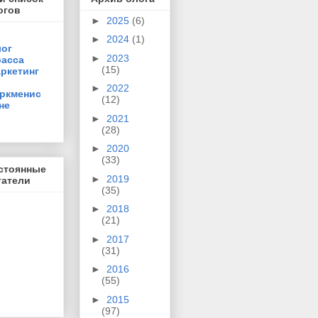
огов
►
2025
(6)
►
2024
(1)
ог
►
2023
асса
(15)
ркетинг
►
2022
ркменис
(12)
не
►
2021
(28)
►
2020
(33)
стоянные
►
2019
татели
(35)
►
2018
(21)
►
2017
(31)
►
2016
(55)
►
2015
(97)