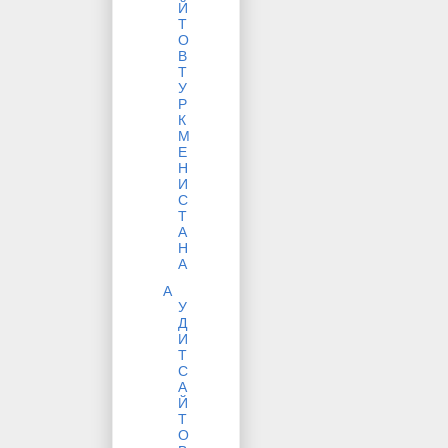
Й
Т
О
В
Т
У
Р
К
М
Е
Н
И
С
Т
А
Н
А
А
У
Д
И
Т
С
А
Й
Т
О