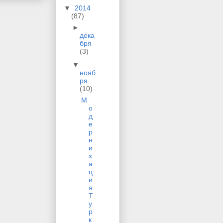
▼
2014
(87)
►
дека
бря
(3)
▼
нояб
ря
(10)
М
о
д
е
р
н
и
з
а
ц
и
я
Т
у
р
к