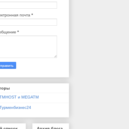
ектронная почта
*
общение
*
торы
TMHOST и MEGATM
Турменбизнес24
й список
Архив блога