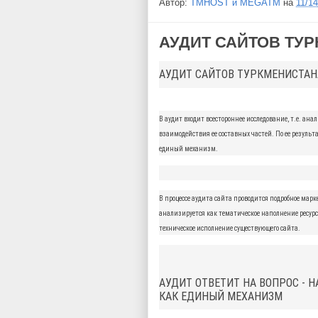
Автор:
TMHOST и MEGATM
на
11/1
АУДИТ САЙТОВ ТУ
АУДИТ САЙТОВ ТУРКМЕНИСТАН
В аудит входит всестороннее исследование, т.е. а
взаимодействия ее составных частей. По ее резуль
единый механизм.
В процессе аудита сайта проводится подробное мар
анализируется как тематическое наполнение ресурс
техническое исполнение существующего сайта.
АУДИТ ОТВЕТИТ НА ВОПРОС - 
КАК ЕДИНЫЙ МЕХАНИЗМ