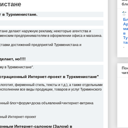
истане
бл
г в Туркменистане.
Бл
Ар
ма
ане делают наружную рекламу, некоторые агентства и
в
кменским предпринимателям в оформлении офиса и магазина.
Ту
та
ставки достижений предприятий Туркменистана и
-
елает, но!!!!
у в Туркменистане".
По
чи
страционный Интернет-проект в Туркменистане"
логотип, фирменный стиль, тексты и т.д.), а также отдельными
сполнении все виды продукции, товаров и услуг Туркменского
онный блог+форум+доска объявлений+интернет-витрина
нный Интернет-проект
онным Интернет-салоном (Залом) в