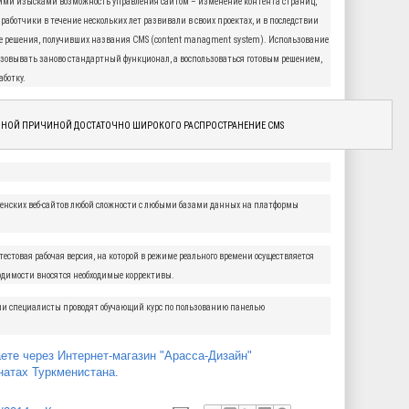
ми изысками возможность управления сайтом – изменение контента страниц,
аботчики в течение нескольких лет развивали в своих проектах, и в последствии
е решения, получивших названия CMS (content managment system). Использование
изовывать заново стандартный функционал, а воспользоваться готовым решением,
аботку.
НОВНОЙ ПРИЧИНОЙ ДОСТАТОЧНО ШИРОКОГО РАСПРОСТРАНЕНИЕ CMS
нских веб-сайтов любой сложности c любыми базами данных на платформы
тестовая рабочая версия, на которой в режиме реального времени осуществляется
ходимости вносятся необходимые коррективы.
ши специалисты проводят обучающий курс по пользованию панелью
ете через Интернет-магазин "Арасса-Дизайн"
натах Туркменистана.