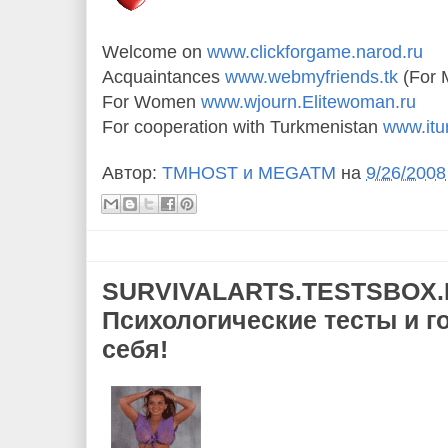
Welcome on
www.clickforgame.narod.ru
Acquaintances
www.webmyfriends.tk
(For 
For Women
www.wjourn.Elitewoman.ru
For cooperation with Turkmenistan
www.itu
Автор:
TMHOST и MEGATM
на
9/26/2008
SURVIVALARTS.TESTSBOX
Психологические тесты и г
себя!