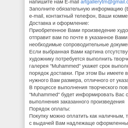
напишите нам E-mail
artgallerytm@gmail
Заполните обязательную информацию (В
e-mail, контактный телефон, Ваши комме
Доставка и оформление:
Приобретенное Вами произведение худо
отправит вам по почте в указанное Вам
необходимые сопроводительные докуме
Если выбранная Вами картина отсутству
художнику потребуется выполнить творч
галерея "Muhammed" укажет срок выпол
порядок доставки. При этом Вы имеете в
нужного Вам размера, отличного от указа
В процессе выполнения творческого пов
"Muhammed" будет информировать Вас об
выполнения заказанного произведения
Порядок оплаты:
Покупку можно оплатить как наличным, 
с выдачей Вам надлежаще оформленны