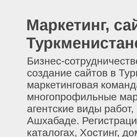
Маркетинг, са
Туркменистан
Бизнес-сотрудничество
создание сайтов в Ту
маркетинговая команд
многопрофильные мар
агентские виды работ,
Ашхабаде. Регистраци
каталогах, Хостинг, д