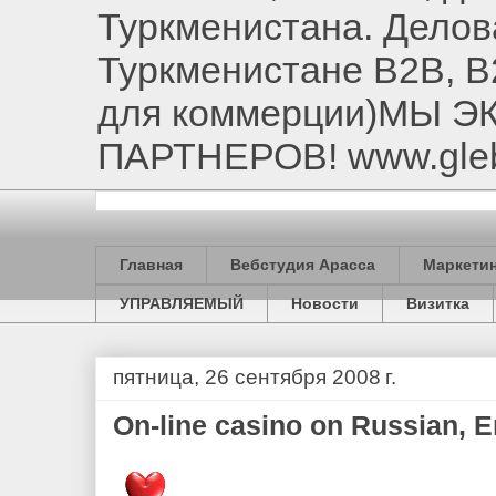
Туркменистана. Делов
Туркменистане B2B, B
для коммерции)МЫ 
ПАРТНЕРОВ! www.gle
Главная
Вебстудия Арасса
Маркетин
УПРАВЛЯЕМЫЙ
Новости
Визитка
пятница, 26 сентября 2008 г.
On-line casino on Russian, 