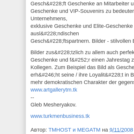
Gesch&#228;ft Geschenke an Mitarbeiter u
Geschenke und VIP-Souvenirs zu bedeute
Unternehmens,
exklusive Geschenke und Elite-Geschenke
ausl&#228;ndischen
Gesch&#228;ftspartnern. Bilder - stilvollen
Bilder zus&#228;tzlich zu allem auch perf
Geschenke und f&#252;r einen Jahrestag 
Kollegen. Zum Beispiel das Bild als Geschen
erh&#246;ht seine / ihre Loyalit&#228;t in
mehr demokratischen Charakter der gegen
www.artgallerytm.tk
--
Gleb Mesheryakov.
www.turkmenbusiness.tk
Автор:
TMHOST и MEGATM
на
9/11/2008