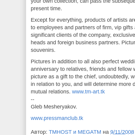
your own collection, can pass the subsequen
present time.
Except for everything, products of artists ar
to employees and partners of firm, vip gifts
significant clients of the company, exclusive 
heads and foreign business partners. Pictur
souvenirs.
Pictures in addition to all also perfect weddin
anniversary to relatives, friends and fellow
picture as a gift to the chief, undoubtedly, wi
in relation to you, and will determine more 
mutual relations.
www.tm-art.tk
--
Gleb Mesheryakov.
www.pressmanclub.tk
Автор:
TMHOST и MEGATM
на
9/11/2008