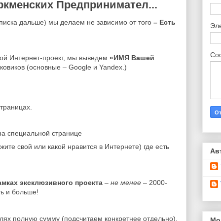
ркменских Предпринимател...
списка дальше) мы делаем не зависимо от того
– Есть
Эл
Со
бой Интернет-проект, мы выведем
«ИМЯ Вашей
овиков (основные – Google и Yandex.)
траницах.
на специальной странице
ите свой или какой нравится в Интернете) где есть
Ав
амках эксклюзивного проекта
–
не менее
– 2000-
ь и больше!
лях полную сумму (подсчитаем конкретнее отдельно).
Мо