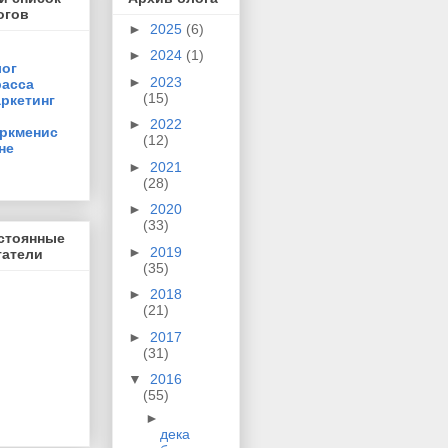
огов
►
2025
(6)
►
2024
(1)
ог
►
2023
асса
(15)
ркетинг
►
2022
ркменис
(12)
не
►
2021
(28)
►
2020
(33)
стоянные
►
2019
татели
(35)
►
2018
(21)
►
2017
(31)
▼
2016
(55)
►
дека