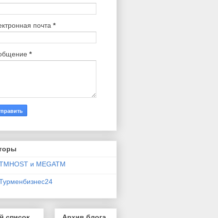
ектронная почта
*
общение
*
торы
TMHOST и MEGATM
Турменбизнес24
й список
Архив блога