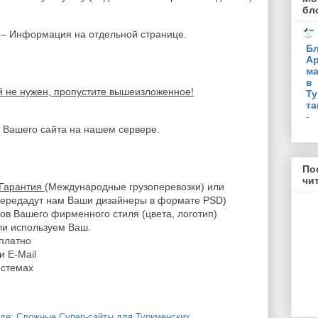
бл
– Информация на отдельной странице.
Бл
Ар
ма
в
й не нужен, пропустите вышеизложенное!
Ту
та
-
 Вашего сайта на нашем сервере.
По
чи
Гарантия
(Международные грузоперевозки) или
передадут нам Ваши дизайнеры в формате PSD)
ов Вашего фирменного стиля (цвета, логотип)
ли используем Ваш.
сплатно
и E-Mail
истемах
аде: Сложные Супер-сайты для Туркменских