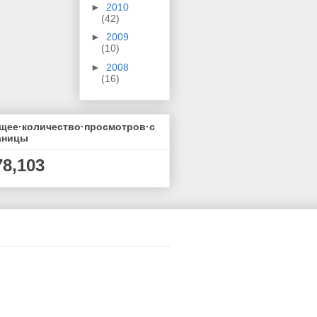
►
2010
(42)
►
2009
(10)
►
2008
(16)
щее·количество·просмотров·с
аницы
78,103