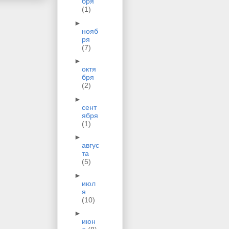
бря
(1)
►
нояб
ря
(7)
►
октя
бря
(2)
►
сент
ября
(1)
►
авгус
та
(5)
►
июл
я
(10)
►
июн