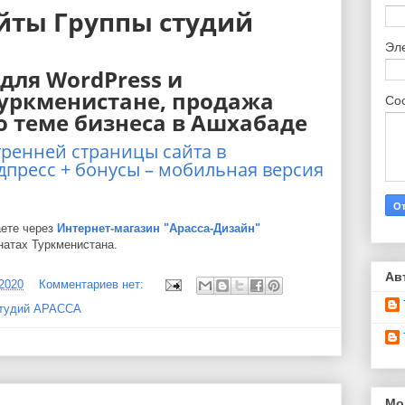
йты Группы студий
Эл
для WordPress и
уркменистане, продажа
Со
о теме бизнеса в Ашхабаде
тренней страницы сайта в
дпресс + бонусы – мобильная версия
аете через
Интернет-магазин "Арасса-Дизайн"
натах Туркменистана.
Ав
/2020
Комментариев нет:
студий АРАССА
Мо