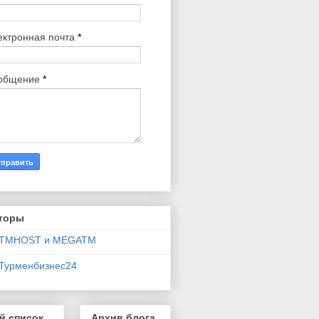
ектронная почта
*
общение
*
торы
TMHOST и MEGATM
Турменбизнес24
й список
Архив блога