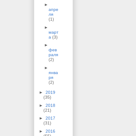
►
апре
ля
(1)
►
март
а
(3)
►
фев
раля
(2)
►
янва
ря
(2)
►
2019
(35)
►
2018
(21)
►
2017
(31)
►
2016
(55)