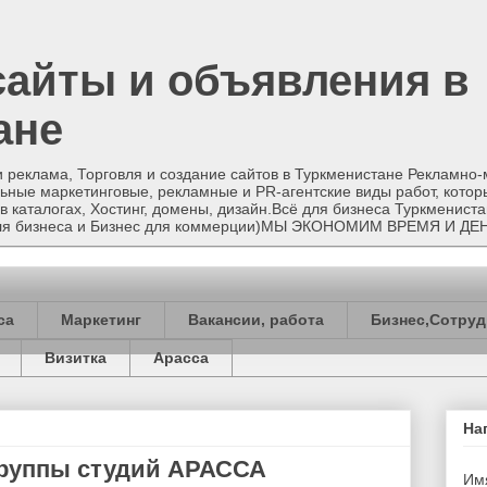
сайты и объявления в
ане
и реклама, Торговля и создание сайтов в Туркменистане Рекламно
ные маркетинговые, рекламные и PR-агентские виды работ, котор
в каталогах, Хостинг, домены, дизайн.Всё для бизнеса Туркменист
 для бизнеса и Бизнес для коммерции)МЫ ЭКОНОМИМ ВРЕМЯ И ДЕ
са
Маркетинг
Вакансии, работа
Бизнес,Сотруд
Визитка
Арасса
На
Группы студий АРАССА
Им