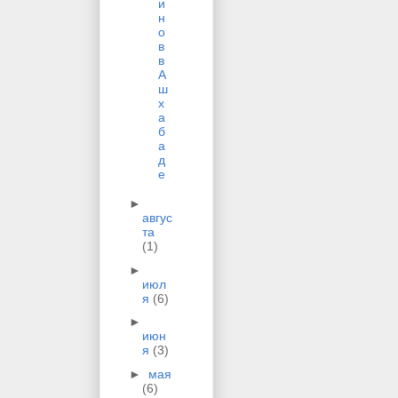
и
н
о
в
в
А
ш
х
а
б
а
д
е
►
авгус
та
(1)
►
июл
я
(6)
►
июн
я
(3)
►
мая
(6)