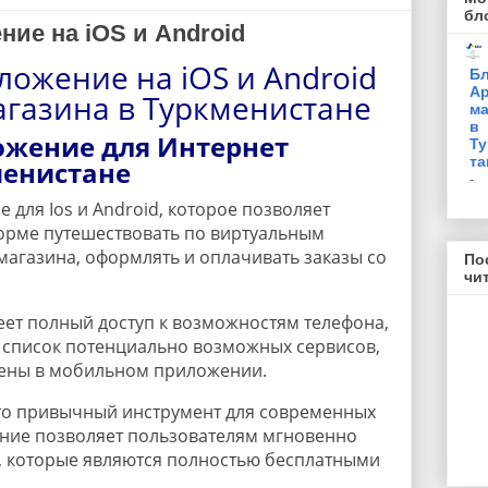
бл
ие на iOS и Android
ожение на iOS и Android
Бл
Ар
агазина в Туркменистане
ма
в
жение для Интернет
Ту
та
менистане
-
для Ios и Android, которое позволяет
орме путешествовать по виртуальным
магазина, оформлять и оплачивать заказы со
По
чи
т полный доступ к возможностям телефона,
 список потенциально возможных сервисов,
нены в мобильном приложении.
то привычный инструмент для современных
ние позволяет пользователям мгновенно
, которые являются полностью бесплатными