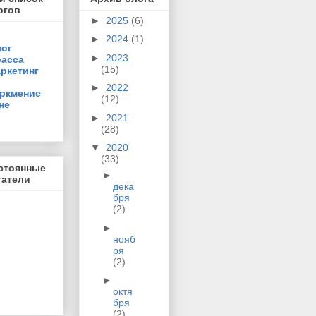
огов
►
2025
(6)
►
2024
(1)
ог
►
2023
асса
(15)
ркетинг
►
2022
ркменис
(12)
не
►
2021
(28)
▼
2020
(33)
стоянные
►
татели
дека
бря
(2)
►
нояб
ря
(2)
►
октя
бря
(2)