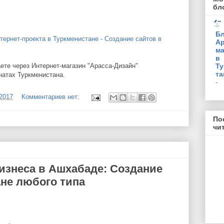
бл
Бл
тернет-проекта в Туркменистане - Создание сайтов в
Ар
ма
в
Ту
ете через Интернет-магазин "Арасса-Дизайн"
та
натах Туркменистана.
-
/2017
Комментариев нет:
По
чи
изнеса в Ашхабаде: Создание
ане любого типа