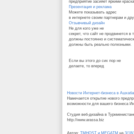
предприятие засияет яркими краск
Презентация и реклама
Можете показывать адрес
в интернете своим партнерам и др
Отзывчивый дизайн
Не для кого уже не
секрет, что сайт не продвинется в
должны постоянно и систематическ
должны быть реально полезными.
Если вы этого до сих пор не
делаете, то вперед
Новости Интернет-бизнеса в Ашхаба
Намечается открытие нового предпр
возможности для вашего бизнеса Инт
Студия веб-дизайна в Туркменистан
http://www.arassa.biz
Автор:
TMHOST и MEGATM
на
3/18