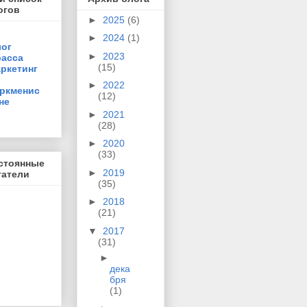
огов
►
2025
(6)
►
2024
(1)
ог
►
2023
асса
(15)
ркетинг
►
2022
ркменис
(12)
не
►
2021
(28)
►
2020
(33)
стоянные
►
2019
татели
(35)
►
2018
(21)
▼
2017
(31)
►
дека
бря
(1)