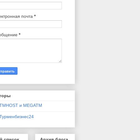
ектронная почта
*
общение
*
торы
TMHOST и MEGATM
Турменбизнес24
й список
Архив блога