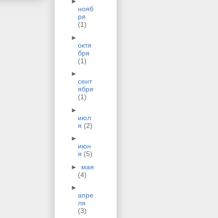
►
нояб
ря
(1)
►
октя
бря
(1)
►
сент
ября
(1)
►
июл
я
(2)
►
июн
я
(5)
►
мая
(4)
►
апре
ля
(3)