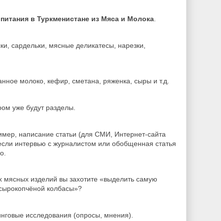
питания в Туркменистане из Мяса и Молока
.
ски, сардельки, мясные деликатесы, нарезки,
анное молоко, кефир, сметана, ряженка, сыры и т.д.
ром уже будут разделы.
имер, написание статьи (для СМИ, Интернет-сайта
 если интервью с журналистом или обобщенная статья
о.
их мясных изделий вы захотите «выделить самую
сырокопчёной колбасы»?
инговые исследования (опросы, мнения).