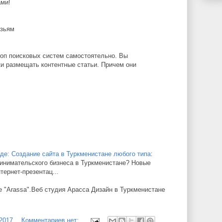
ами!
узьям
 топ поисковых систем самостоятельно. Вы
и размещать контентные статьи. Причем они
де: Создание сайта в Туркменистане любого типа
:
инимательского бизнеса в Туркменистане? Новые
ернет-презентац...
е "Arassa".Веб студия Арасса Дизайн в Туркменистане
/2017
Комментариев нет: