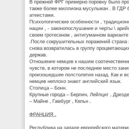
В прежней ФРГ примерно поровну было прот
также более миллиона мусульман . В ГДР
атеистами.
Психологические особенности , традицио
нации , - законопослушание и черты \ арийс
своем гротескном , антигуманном варианте
.После сокрушительных поражений страна 
снова возвратилась в группу процветающи
держав.
Отношение немцев к нашим соотечественн
чувств, в котором не последнее место зан
произошедшее полстолетия назад. Как и в
немцев неплохо знают английский язык.
Столица – Бонн.
Крупные города – Берлин, Лейпциг , Дрезде
– Майне , Гамбург , Кельн .
ФРАНЦИЯ .
Республика на западе европейского материк