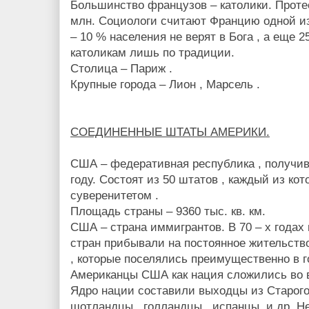
Большинство французов – католики. Проте
млн. Социологи считают Францию одной из
– 10 % населения не верят в Бога , а еще 
католикам лишь по традиции.
Столица – Париж .
Крупные города – Лион , Марсель .
СОЕДИНЕННЫЕ ШТАТЫ АМЕРИКИ.
США – федеративная республика , получи
году. Состоят из 50 штатов , каждый из ко
суверенитетом .
Площадь страны – 9360 тыс. кв. км.
США – страна иммигрантов. В 70 – х годах
стран прибывали на постоянное жительств
, которые поселялись преимущественно в г
Американцы США как нация сложились во в
Ядро нации составили выходцы из Старого 
шотландцы , голландцы , испанцы, и др. 