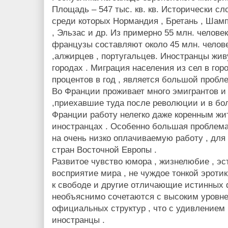
Площадь – 547 тыс. кв. кв. Исторически сл
среди которых Нормандия , Бретань , Шамп
, Эльзас и др. Из примерно 55 млн. челов
французы составляют около 45 млн. челове
,алжирцев , португальцев. Иностранцы жи
городах . Миграция населения из сел в гор
процентов в год , является большой пробл
Во Франции проживает много эмигрантов и
,приехавшие туда после революции и в бол
Франции работу нелегко даже коренным жит
иностранцах . Особенно большая проблема
на очень низко оплачиваемую работу , для
стран Восточной Европы .
Развитое чувство юмора , жизнелюбие , эс
восприятие мира , не чуждое тонкой эроти
к свободе и другие отличающие истинных 
необъяснимо сочетаются с высоким уровн
официальных структур , что с удивлением
иностранцы .