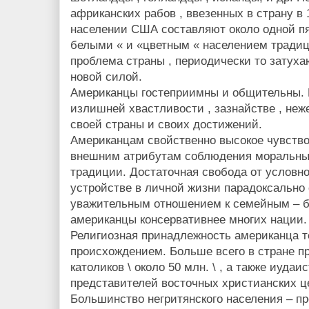
африканских рабов , ввезенных в страну в 1
населении США составляют около одной пя
белыми « и «цветным « населением традиц
проблема страны , периодически то затух
новой силой.
Американцы гостеприимны и общительны. 
излишней хвастливости , зазнайстве , неже
своей страны и своих достижений.
Американцам свойственно высокое чувство
внешним атрибутам соблюдения моральны
традиции. Достаточная свобода от условно
устройстве в личной жизни парадоксально
уважительным отношением к семейным – б
американцы консервативнее многих нации.
Религиозная принадлежность американца те
происхождением. Больше всего в стране про
католиков \ около 50 млн. \ , а также иудаис
представителей восточных христианских цер
Большинство негритянского населения – пр