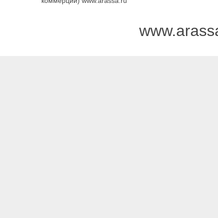
коммерции) www.arassa.ru
www.arass