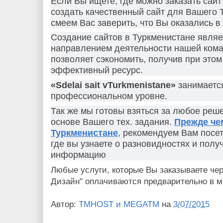
Если Вы ищете, где можно заказать сайт
создать качественный сайт для Вашего Т
смеем Вас заверить, что Вы оказались в
Создание сайтов в Туркменистане явля
направлением деятельности нашей кома
позволяет сэкономить, получив при этом
эффективный ресурс.
«Sdelai sait
v
Turkmenistane
»
занимается
профессиональном уровне.
Так же мы готовы взяться за любое реше
основе Вашего тех. задания.
Прежде чем
Туркменистане
, рекомендуем Вам посе
где вы узнаете о разновидностях и полу
информацию
Любые услуги, которые Вы заказываете чер
Дизайн" оплачиваются предварительно в м
Автор:
TMHOST и MEGATM
на
3/07/2015