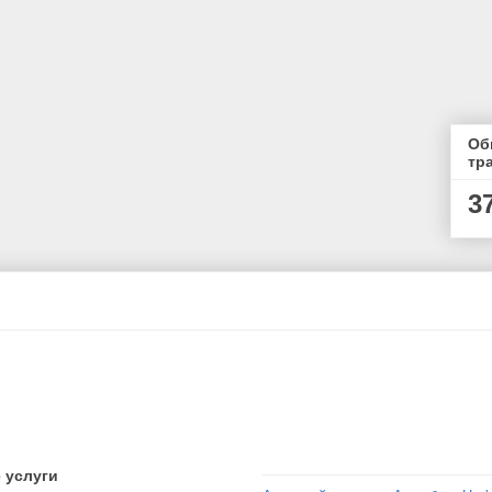
Об
тр
3
 услуги