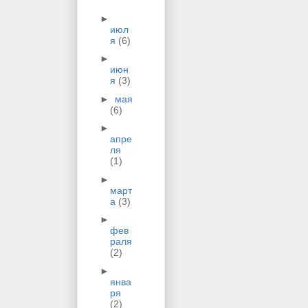
►
июл
я
(6)
►
июн
я
(3)
►
мая
(6)
►
апре
ля
(1)
►
март
а
(3)
►
фев
раля
(2)
►
янва
ря
(2)