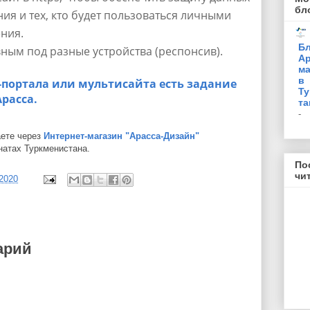
бл
ния и тех, кто будет пользоваться личными
ния.
Бл
ным под разные устройства (респонсив).
Ар
ма
в
-портала или мультисайта есть задание
Ту
расса.
та
-
аете через
Интернет-магазин "Арасса-Дизайн"
натах Туркменистана.
По
чи
/2020
арий