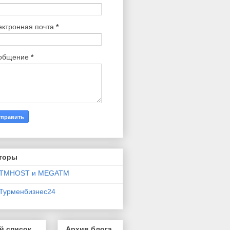
ектронная почта
*
общение
*
торы
TMHOST и MEGATM
Турменбизнес24
й список
Архив блога