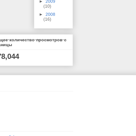
►
2009
(10)
►
2008
(16)
щее·количество·просмотров·с
аницы
78,044