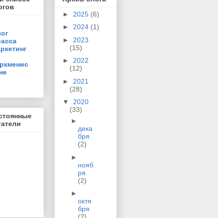
огов
►
2025
(6)
►
2024
(1)
ог
►
2023
асса
(15)
ркетинг
►
2022
ркменис
(12)
не
►
2021
(28)
▼
2020
(33)
стоянные
►
татели
дека
бря
(2)
►
нояб
ря
(2)
►
октя
бря
(2)