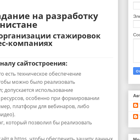
адание на разработку
Эл
енистане
организации стажировок
Со
ес-компаниях
налу сайтостроения:
то есть техническое обеспечение
тобы можно было реализовать
; допускается использование
Ав
 ресурсов, особенно при формировании
имер, платформ для вебинаров, либо
идео).
г, который позволил бы реализовать
сайт в https, чтобы обеспечить защиту данных
Мо