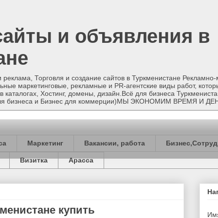
сайты и объявления в
ане
и реклама, Торговля и создание сайтов в Туркменистане Рекламно
ные маркетинговые, рекламные и PR-агентские виды работ, котор
в каталогах, Хостинг, домены, дизайн.Всё для бизнеса Туркменист
 для бизнеса и Бизнес для коммерции)МЫ ЭКОНОМИМ ВРЕМЯ И ДЕ
са
Маркетинг
Вакансии, работа
Бизнес,Сотруд
Визитка
Арасса
На
кменистане купить
Им