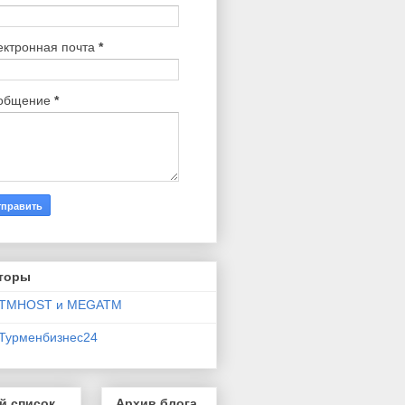
ектронная почта
*
общение
*
торы
TMHOST и MEGATM
Турменбизнес24
й список
Архив блога