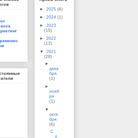
огов
►
2025
(6)
►
2024
(1)
ог
►
2023
асса
(15)
ркетинг
►
2022
ркменис
(12)
не
▼
2021
(28)
►
дека
бря
стоянные
(1)
татели
►
нояб
ря
(1)
▼
октя
бря
(6)
С
о