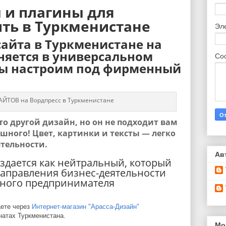
 и плагины для
ить в Туркменистане
Эл
айта в Туркменистане на
няется в универсальном
Со
мы настроим под фирменный
АЙТОВ на Вордпресс в Туркменистане
то другой дизайн, но он не подходит вам
ашного! Цвет, картинки и тексты — легко
ятельности.
Ав
здается как нейтральный, который
направления бизнес-деятельности
тного предпринимателя
аете через
Интернет-магазин "Арасса-Дизайн"
натах Туркменистана.
Мо