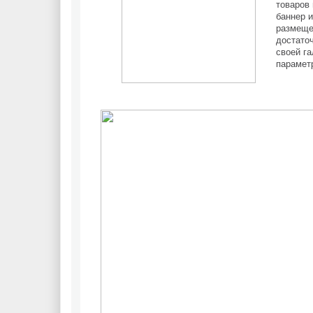
товаров 
баннер и
размеще
достато
своей га
парамет