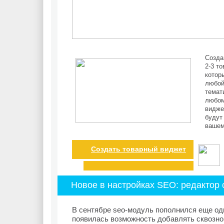
Созда
2-3 то
котор
любой
темат
любом
видже
будут
вашем
Создать товарный виджет
Новое в настройках SEO: редактор 
В сентябре seo-модуль пополнился еще од
появилась возможность добавлять сквозной 