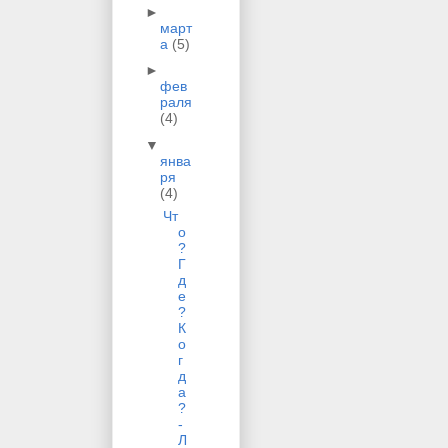
►
март
а
(5)
►
фев
раля
(4)
▼
янва
ря
(4)
Чт
о
?
Г
д
е
?
К
о
г
д
а
?
-
Л