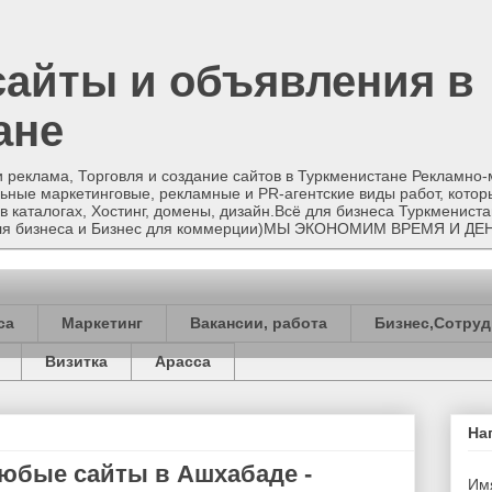
сайты и объявления в
ане
и реклама, Торговля и создание сайтов в Туркменистане Рекламно
ные маркетинговые, рекламные и PR-агентские виды работ, котор
в каталогах, Хостинг, домены, дизайн.Всё для бизнеса Туркменист
 для бизнеса и Бизнес для коммерции)МЫ ЭКОНОМИМ ВРЕМЯ И ДЕ
са
Маркетинг
Вакансии, работа
Бизнес,Сотруд
Визитка
Арасса
На
 Любые сайты в Ашхабаде -
Им