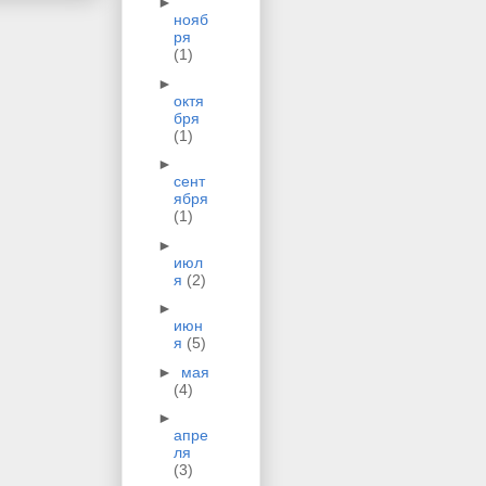
►
нояб
ря
(1)
►
октя
бря
(1)
►
сент
ября
(1)
►
июл
я
(2)
►
июн
я
(5)
►
мая
(4)
►
апре
ля
(3)