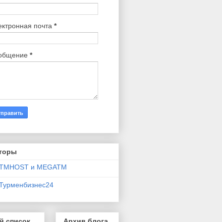
ектронная почта
*
общение
*
торы
TMHOST и MEGATM
Турменбизнес24
й список
Архив блога