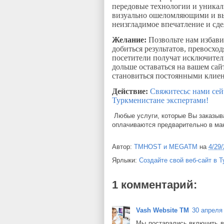
передовые технологии и уникал
визуально ошеломляющими и вы
неизгладимое впечатление и сд
Желание:
Позвольте нам избавит
добиться результатов, превосхо
посетители получат исключител
дольше оставаться на вашем сай
становиться постоянными клие
Действие:
Свяжитесьс нами сейч
Туркменистане экспертами!
Любые услуги, которые Вы заказыва
оплачиваются предварительно в ма
Автор:
TMHOST и MEGATM
на
4/29
Ярлыки:
Создайте свой веб-сайт в 
1 комментарий:
Vash Website TM
30 апреля 
Мы постарались включить в