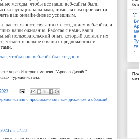
ьные методы, чтобы все наши веб-сайты были
бл
соко функциональными, помогая вам произвести
елать ваш онлайн-бизнес успешным.
Бл
ь вас от хлопот, связанных с созданием веб-сайта, и
Ар
дящих ваши ожидания. Работая с нами, ваши
ма
ьный пользовательский опыт, который заставит их
в
Ту
те, узнавать больше о ваших предложениях и
та
нтами.
-
ас, чтобы ваш веб-сайт был создан в
ете через Интернет-магазин "Арасса-Дизайн"
По
натах Туркменистана.
чи
/2023
Туркменистане с профессиональным дизайном и сборкой!
2023 г. в 17:38
 наш каталог все самые популярные сервисы и попросили