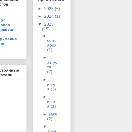
огов
►
2025
(6)
►
2024
(1)
ог
▼
2023
асса
(15)
ркетинг
►
ркменис
сент
не
ября
(1)
►
авгус
та
стоянные
(2)
татели
►
июл
я
(3)
►
июн
я
(1)
►
мая
(2)
▼
апре