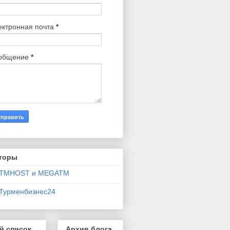
ектронная почта
*
общение
*
торы
TMHOST и MEGATM
Турменбизнес24
й список
Архив блога