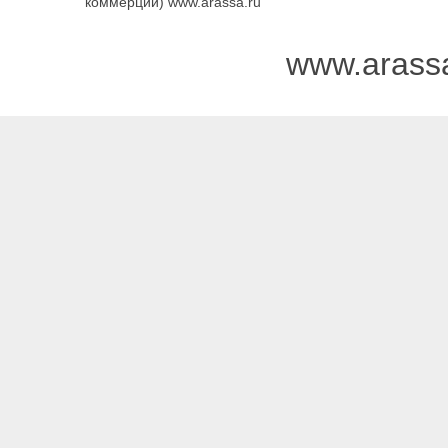
коммерции) www.arassa.ru
www.arass