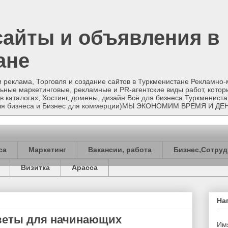
сайты и объявления в
ане
и реклама, Торговля и создание сайтов в Туркменистане Рекламно
ные маркетинговые, рекламные и PR-агентские виды работ, котор
в каталогах, Хостинг, домены, дизайн.Всё для бизнеса Туркменист
 для бизнеса и Бизнес для коммерции)МЫ ЭКОНОМИМ ВРЕМЯ И ДЕ
са
Маркетинг
Вакансии, работа
Бизнес,Сотруд
Визитка
Арасса
На
веты для начинающих
Им