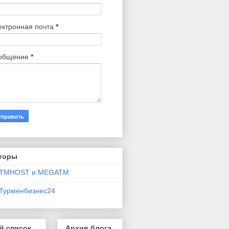
ектронная почта
*
общение
*
торы
TMHOST и MEGATM
Турменбизнес24
й список
Архив блога