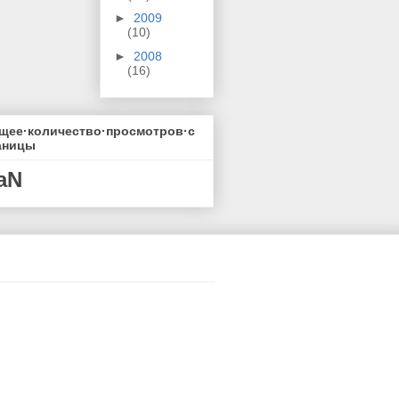
►
2009
(10)
►
2008
(16)
щее·количество·просмотров·с
аницы
aN