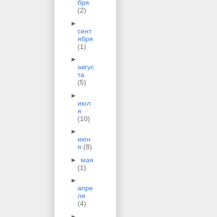
бря
(2)
►
сент
ября
(1)
►
авгус
та
(5)
►
июл
я
(10)
►
июн
я
(8)
►
мая
(1)
►
апре
ля
(4)
►