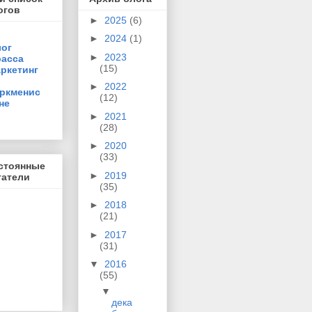
огов
►
2025
(6)
►
2024
(1)
ог
►
2023
асса
(15)
ркетинг
►
2022
ркменис
(12)
не
►
2021
(28)
►
2020
(33)
стоянные
►
2019
татели
(35)
►
2018
(21)
►
2017
(31)
▼
2016
(55)
▼
дека