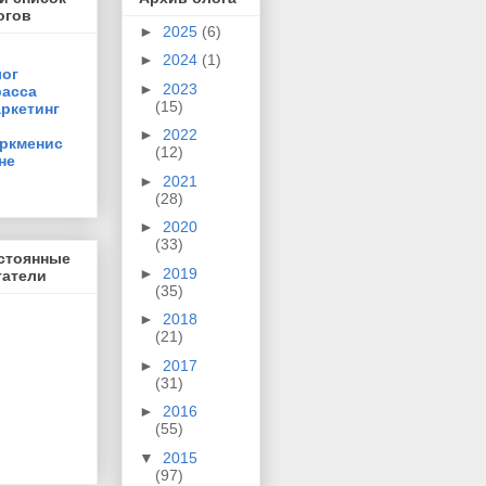
огов
►
2025
(6)
►
2024
(1)
ог
►
2023
асса
(15)
ркетинг
►
2022
ркменис
(12)
не
►
2021
(28)
►
2020
(33)
стоянные
►
2019
татели
(35)
►
2018
(21)
►
2017
(31)
►
2016
(55)
▼
2015
(97)