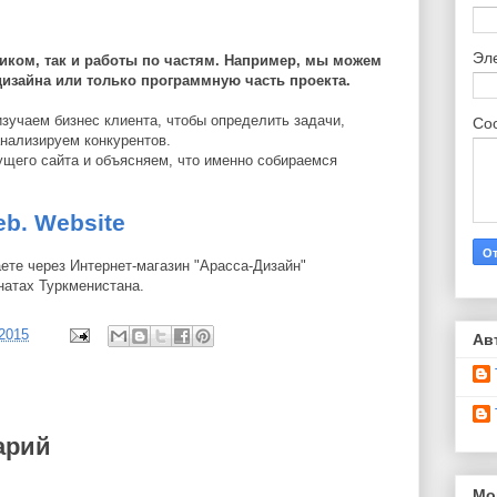
Эл
еликом, так и работы по частям. Например, мы можем
 дизайна или только программную часть проекта.
изучаем бизнес клиента, чтобы определить задачи,
Со
анализируем конкурентов.
щего сайта и объясняем, что именно собираемся
eb. Website
ете через Интернет-магазин "Арасса-Дизайн"
натах Туркменистана.
/2015
Ав
арий
Мо