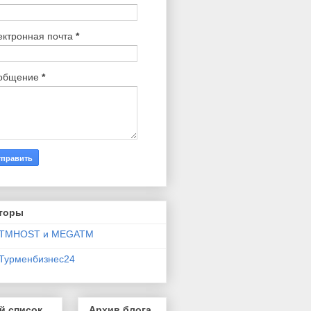
ектронная почта
*
общение
*
торы
TMHOST и MEGATM
Турменбизнес24
й список
Архив блога