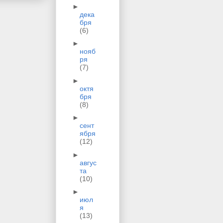
►
дека
бря
(6)
►
нояб
ря
(7)
►
октя
бря
(8)
►
сент
ября
(12)
►
авгус
та
(10)
►
июл
я
(13)